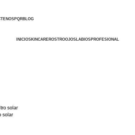
CTENOS
PQR
BLOG
INICIO
SKINCARE
ROSTRO
OJOS
LABIOS
PROFESIONAL
o solar