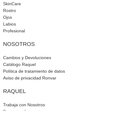
SkinCare
Rostro
Ojos
Labios
Profesional
NOSOTROS
Cambios y Devoluciones
Catálogo Raquel
Política de tratamiento de datos
Aviso de privacidad Ronvar
RAQUEL
Trabaja con Nosotros
Preguntas frecuentes
Contáctenos
Mayoristas raquel
Cosmeticos Raquel S.A.S
2024 CREADO POR
LABORATORIO RONVAR S.A.S
.