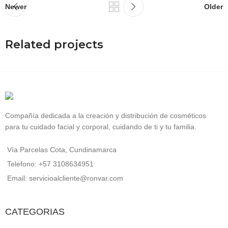
Newer
Older
Related projects
Et vestibulum quis a suspendisse
Decor
Compañía dedicada a la creación y distribución de cosméticos
para tu cuidado facial y corporal, cuidando de ti y tu familia.
Vía Parcelas Cota, Cundinamarca
Telefono: +57 3108634951
Email: servicioalcliente@ronvar.com
CATEGORIAS