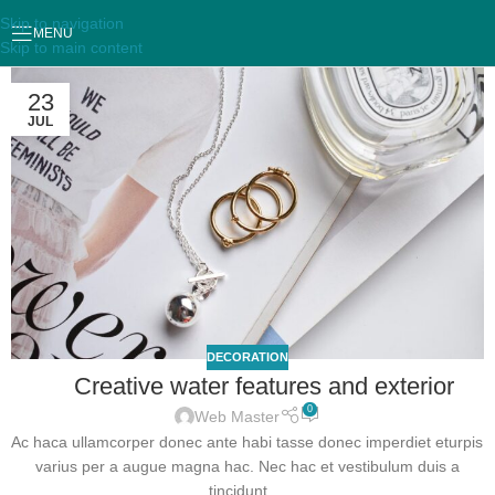
Skip to navigation
MENU
Skip to main content
23
JUL
DECORATION
Creative water features and exterior
0
Web Master
Ac haca ullamcorper donec ante habi tasse donec imperdiet eturpis
varius per a augue magna hac. Nec hac et vestibulum duis a
tincidunt ...