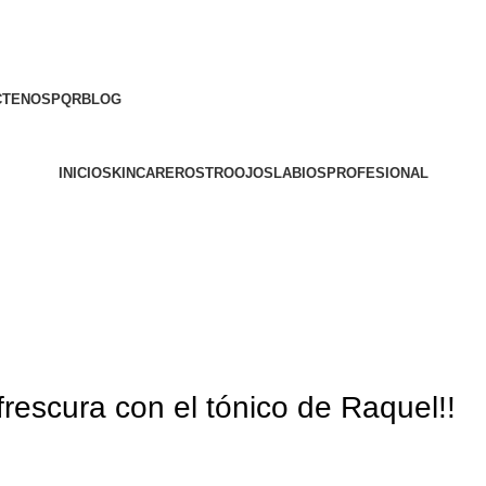
CTENOS
PQR
BLOG
INICIO
SKINCARE
ROSTRO
OJOS
LABIOS
PROFESIONAL
 frescura con el tónico de Raquel!!