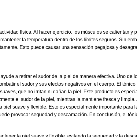
tividad física. Al hacer ejercicio, los músculos se calientan y
 y mantener la temperatura dentro de los límites seguros. Sin e
ntamente. Esto puede causar una sensación pegajosa y desagrad
e ayude a retirar el sudor de la piel de manera efectiva. Uno de
mbatir el sudor y sus efectos negativos en el cuerpo
. El tónico
 suaves, que no irritan ni dañan la piel. Este producto es espec
zmente el sudor de la piel, mientras la mantiene fresca y limpia.
a piel suave y flexible. Esto es especialmente importante para 
e puede provocar sequedad y descamación. En conclusión, el
tóni
ntener la piel suave y flexible, evitando la sequedad y la des