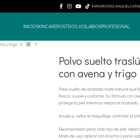
MAYORISTAS RAQUEL
CATÁ
INICIO
SKINCARE
ROSTRO
OJOS
LABIOS
PROFESIONAL
na y trigo
Polvo suelto tras
con avena y trigo
Polvo suelto de acabado mate natural que fija 
fresca, suave y uniforme. Su fórmula con av
protege la piel mientras mejora el acabado.
Ayuda a: sellar el maquillaje, controlar el bril
Recomendado para: todo tipo de piel, ideal
Modo de uso: aplicar con brocha o pomo sobre