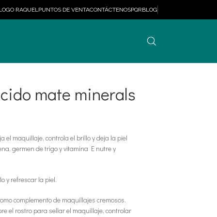
LOGO RAQUEL
PUNTOS DE VENTA
CONTÁCTENOS
PQR
BLOG
lúcido mate minerals
el maquillaje, controla el brillo y deja la piel
ena, germen de trigo y vitamina E nutre y
lo y refrescar la piel.
 como complemento de maquillajes cremosos.
 el rostro para sellar el maquillaje, controlar