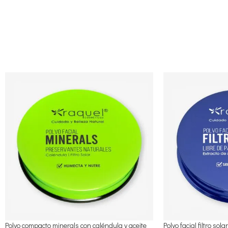
Polvo compacto minerals con caléndula y aceite
Polvo facial filtro sol