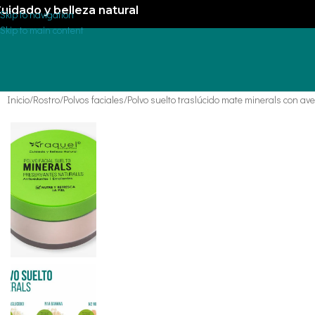
uidado y belleza natural
Skip to navigation
Skip to main content
Inicio
Rostro
Polvos faciales
Polvo suelto traslúcido mate minerals con ave