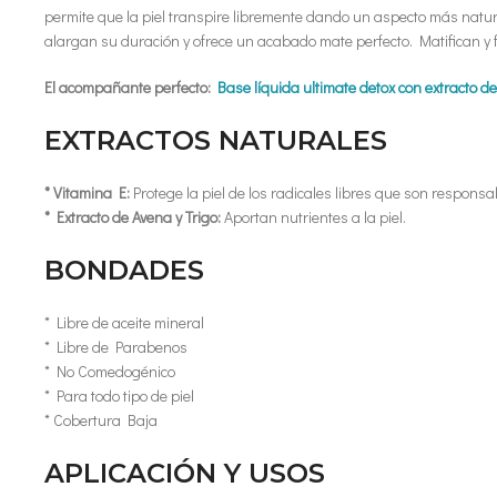
permite que la piel transpire libremente dando un aspecto más natural,
alargan su duración y ofrece un acabado mate perfecto. Matifican y fij
El acompañante perfecto:
Base líquida ultimate detox con extracto de 
EXTRACTOS NATURALES
* Vitamina E:
Protege la piel de los radicales libres que son respons
* Extracto de Avena y Trigo:
Aportan nutrientes a la piel.
BONDADES
* Libre de aceite mineral
* Libre de Parabenos
* No Comedogénico
* Para todo tipo de piel
* Cobertura Baja
APLICACIÓN Y USOS