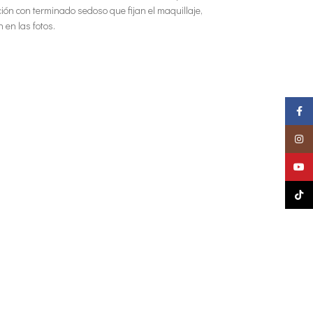
ación con terminado sedoso que fijan el maquillaje,
 en las fotos.
Faceb
Insta
YouTu
TikTok