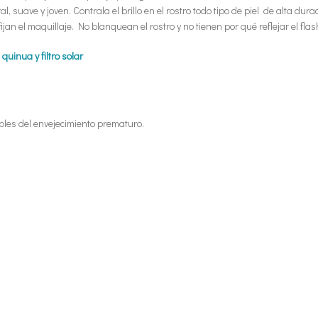
 suave y joven. Contrala el brillo en el rostro todo tipo de piel de alta dur
an el maquillaje. No blanquean el rostro y no tienen por qué reflejar el flash
quinua y filtro solar
ables del envejecimiento prematuro.