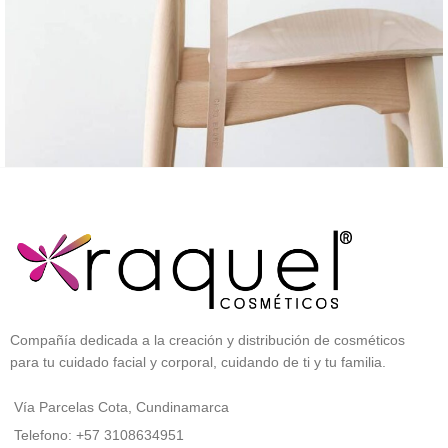
A lacus bibendum pulvinar
Furniture
Compañía dedicada a la creación y distribución de cosméticos
para tu cuidado facial y corporal, cuidando de ti y tu familia.
Vía Parcelas Cota, Cundinamarca
Telefono: +57 3108634951