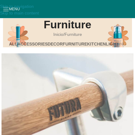
Skip to navigation
MENU
Skip to main content
Furniture
Inicio
Furniture
ALL
ACCESSORIES
DECOR
FURNITURE
KITCHEN
LIGHTING