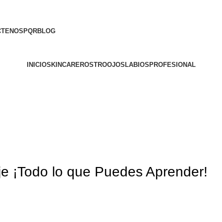
CTENOS
PQR
BLOG
INICIO
SKINCARE
ROSTRO
OJOS
LABIOS
PROFESIONAL
aje ¡Todo lo que Puedes Aprender!