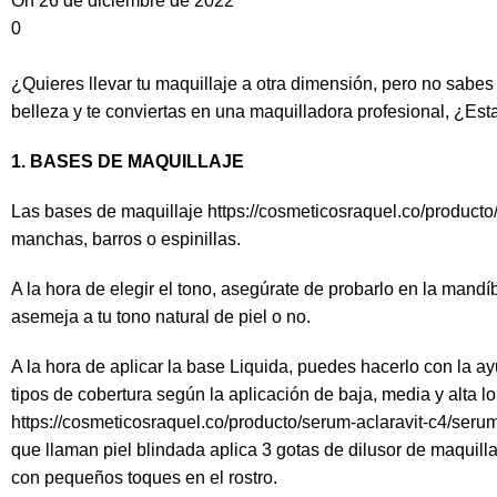
On 26 de diciembre de 2022
0
¿Quieres llevar tu maquillaje a otra dimensión, pero no sabe
belleza y te conviertas en una maquilladora profesional, ¿Esta
1. BASES DE MAQUILLAJE
Las bases de maquillaje
https://cosmeticosraquel.co/producto
manchas, barros o espinillas.
A la hora de elegir el tono, asegúrate de probarlo en la mand
asemeja a tu tono natural de piel o no.
A la hora de aplicar la base Liquida, puedes hacerlo con la ay
tipos de cobertura según la aplicación de baja, media y alta 
https://cosmeticosraquel.co/producto/serum-aclaravit-c4/
serum
que llaman piel blindada aplica 3 gotas de dilusor de maquilla
con pequeños toques en el rostro.