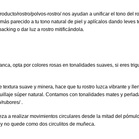
roducto/rostro/polvos-rostro/
nos ayudan a unificar el tono del ros
 más parecido a tu tono natural de piel y aplícalos dando leves to
cking o dar luz a rostro mitificándola.
anca, opta por colores rosas en tonalidades suaves, si eres trig
e textura suave y minera, hace que tu rostro luzca vibrante y 
uillaje súper natural. Contamos con tonalidades mates y perlada
o/rubores/
.
za a realizar movimientos circulares desde la mitad del pómulo 
 y no quede como dos circulitos de muñeca.