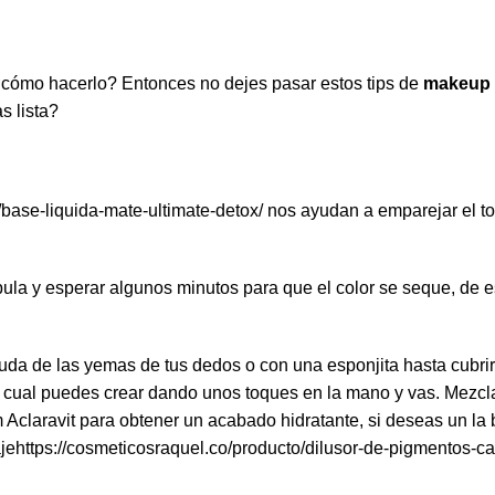
s cómo hacerlo? Entonces no dejes pasar estos tips de
makeup y
s lista?
/base-liquida-mate-ultimate-detox/
nos ayudan a emparejar el ton
íbula y esperar algunos minutos para que el color se seque, de
uda de las yemas de tus dedos o con una esponjita hasta cubrir 
lo cual puedes crear dando unos toques en la mano y vas. Mezcl
 Aclaravit para obtener un acabado hidratante, si deseas un la 
je
https://cosmeticosraquel.co/producto/dilusor-de-pigmentos-c