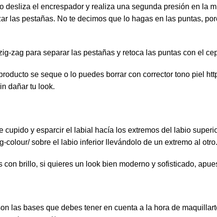
ego desliza el encrespador y realiza una segunda presión en la 
lizar las pestañas. No te decimos que lo hagas en las puntas, 
ig-zag para separar las pestañas y retoca las puntas con el cepi
producto se seque o lo puedes borrar con corrector tono piel
htt
in dañar tu look.
e cupido y esparcir el labial hacía los extremos del labio superio
g-colour/
sobre el labio inferior llevándolo de un extremo al otro
 con brillo, si quieres un look bien moderno y sofisticado, apues
n las bases que debes tener en cuenta a la hora de maquillarte. 