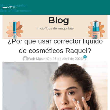
Skip to navigation
MENU
Skip to main content
Blog
Inicio
Tips de maquillaje
TIPS DE MAQUILLAJE
¿Por que usar corrector liquido
de cosméticos Raquel?
0
Web Master
On 23 de abril de 2023