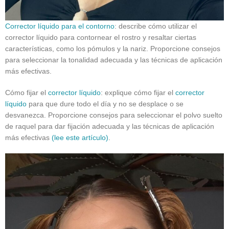
Corrector líquido para el contorno
: describe cómo utilizar el
corrector líquido para contornear el rostro y resaltar ciertas
características, como los pómulos y la nariz. Proporcione consejos
para seleccionar la tonalidad adecuada y las técnicas de aplicación
más efectivas.
Cómo fijar el
corrector líquido
: explique cómo fijar el
corrector
líquido
para que dure todo el día y no se desplace o se
desvanezca. Proporcione consejos para seleccionar el polvo suelto
de raquel para dar fijación adecuada y las técnicas de aplicación
más efectivas
(lee este artículo)
.