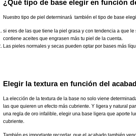
¿Qué tipo de base elegir en función de
Nuestro
tipo
de
piel
determinará también el
tipo
de
base
eleg
si eres de las que tiene la
piel
grasa
y con tendencia a que le 
contiene aceites que engrasen más tu
piel
de la cuenta.
Las
pieles
normales y
secas
pueden optar por
bases
más
líq
Elegir la textura en función del acab
La elección de la textura de la
base
no solo viene determinad
las que quieren un efecto más
cubriente.
Y
ligera
y
natural
par
una regla de oro infalible, elegir una
base ligera
que aporte
lu
cubriente
.
También es importante recordar, que el acabado también vend