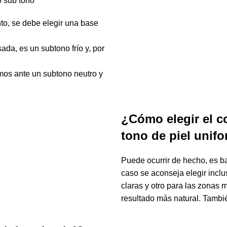
o
sub tono
nto, se debe elegir una
base
sada
, es un
subtono frío
y, por
amos ante un
subtono neutro
y
¿Cómo elegir el c
tono de piel unif
Puede ocurrir de hecho, es b
caso se aconseja elegir incl
claras
y otro para las zonas
resultado más
natural
. Tambi