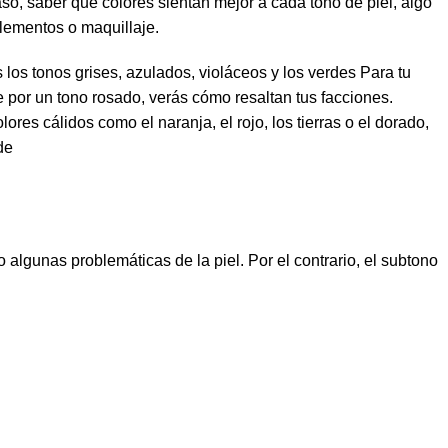
aso
, saber qué colores sientan mejor a cada
tono
de
piel
, algo
plementos o
maquillaje
.
s los
tonos
grises
,
azulados
,
violáceos
y los
verdes
Para tu
e por un
tono
rosado
, verás cómo resaltan tus facciones.
colores
cálidos
como el
naranja
, el
rojo
, los
tierras
o el
dorado
,
de
 o algunas problemáticas de la
piel
. Por el contrario, el
subtono