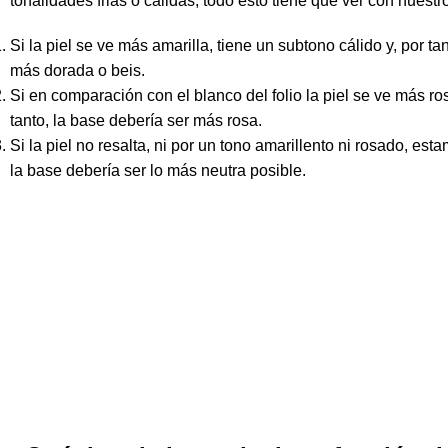
tonalidades
frias
o
calidas
, todo esto tiene que ver con nuestr
Si la
piel
se ve más
amarilla
, tiene un
subtono cálido
y, por ta
más
dorada
o
beis
.
Si en comparación con el blanco del folio la
piel
se ve más
ro
tanto, la
base
debería ser más
rosa
.
Si la
piel
no resalta, ni por un
tono
amarillento
ni
rosado
, est
la
base
debería ser lo más
neutra
posible.