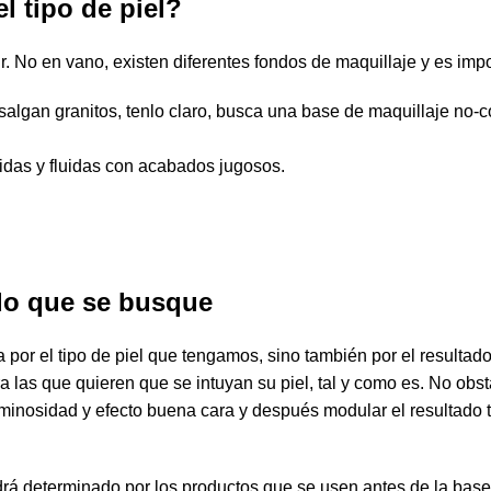
l tipo de piel?
ir. No en vano, existen diferentes
fondos
de
maquillaje
y es impo
salgan granitos, tenlo claro, busca una
base
de
maquillaje
no-c
uidas
y
fluidas
con acabados
jugosos
.
ado que se busque
a por el
tipo
de
piel
que tengamos, sino también por el resultado
a las que quieren que se intuyan su
piel
, tal y como es. No ob
minosidad
y efecto
buena cara
y después modular el resultado 
rá determinado por los productos que se usen antes de la base