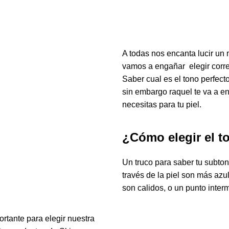
A todas nos encanta lucir un
vamos a engañar elegir
corr
Saber cual es el
tono
perfecto
sin embargo
raquel
te va a
en
necesitas para tu
piel
.
¿Cómo elegir el to
Un truco para saber tu
subto
través de la
piel
son más
azu
son
calidos
, o un
punto inter
ortante para elegir nuestra