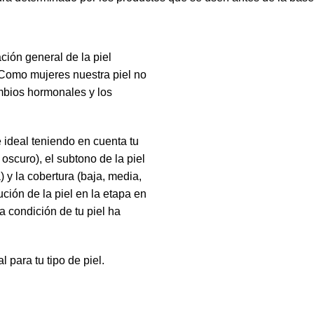
ción general de la
piel
 Como mujeres nuestra
piel
no
mbios hormonales y los
e
ideal teniendo en cuenta tu
y oscuro
), el subtono de la piel
a
) y la cobertura (
baja, media,
ución de la
piel
en la
etapa
en
a condición de tu
piel
ha
al para tu
tipo
de
piel
.