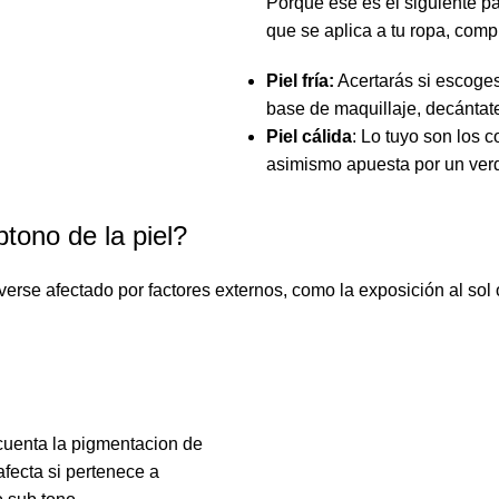
Porque ese es el siguiente
p
que se aplica a tu ropa, com
Piel fría
:
Acertarás si escoge
base
de
maquillaje
, decántat
Piel cálida
: Lo tuyo son los 
asimismo apuesta por un
ver
tono de la piel?
verse afectado por factores externos, como la exposición al sol
cuenta la
pigmentacion
de
afecta si pertenece a