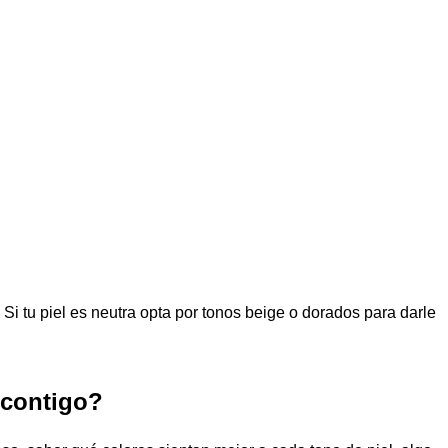
Si tu
piel
es
neutra
opta por
tonos beige
o
dorados
para darle
 contigo?