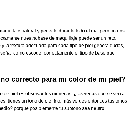
maquillaje
natural
y
perfecto
durante todo el día, pero no nos
ectamente
nuestra
base
de
maquillaje
puede ser un reto.
 y la
textura adecuada
para cada
tipo de piel
genera dudas,
señar
como
escoger
correctamente el tipo de
base
que
no correcto para mi color de mi piel?
no
de
piel
es observar tus muñecas: ¿las venas que se ven a
les
, tienes un
tono
de
piel
frio
, más
verdes
entonces tus
tonos
medio
? porque posiblemente tu
subtono
sea
neutro
.