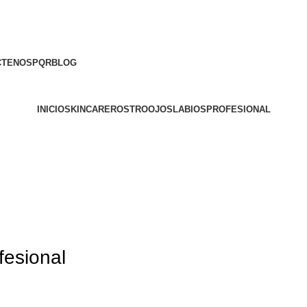
CTENOS
PQR
BLOG
INICIO
SKINCARE
ROSTRO
OJOS
LABIOS
PROFESIONAL
fesional