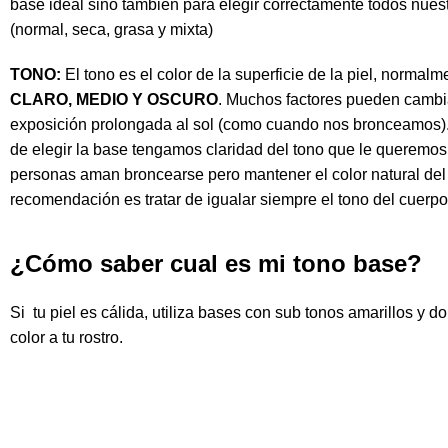
base
ideal sino también para
elegir
correctamente
todos nues
(
normal, seca, grasa y mixta)
TONO
:
El
tono
es el
color
de la superficie de la
piel,
normalmen
CLARO, MEDIO Y OSCURO
. Muchos factores pueden cambi
exposición prolongada al sol (como cuando nos
bronceamos
)
de elegir la
base
tengamos claridad del
tono
que le queremos 
personas aman
broncearse
pero mantener el
color natural
de
recomendación es tratar de igualar siempre el
tono
del
cuerpo
¿Cómo saber cual es mi tono base?
Si tu
piel
es
cálida
, utiliza
bases
con sub
tonos
amarillos
y
do
color
a tu
rostro
.