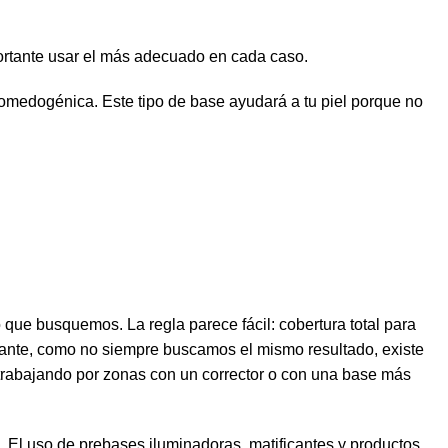
rtante usar el más adecuado en cada caso.
omedogénica. Este tipo de
base
ayudará a
tu piel
porque no
 que busquemos. La regla parece fácil:
cobertura total
para
stante, como no siempre buscamos el mismo resultado, existe
trabajando por
zonas
con un
corrector
o con una
base
más
. El uso de
prebases
iluminadoras
,
matificantes
y productos