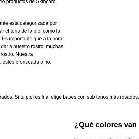
tro productos de
Skincare
te está categorizada por
ar el
tono
de la
piel
como la
. Es importante que a la hora
dar a nuestro
rostro
, muchas
l
rostro
. Nuestra
, estés
bronceada
o no.
rados
. Si tu
piel
es
fría
, elige
bases
con sub
tonos
más
rosados.
¿Qué colores van