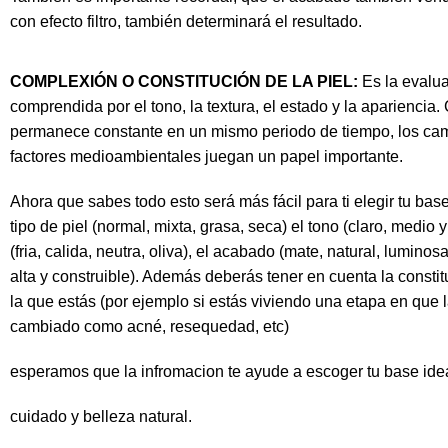
con
efecto filtro
, también determinará el
resultado.
COMPLEXIÓN O CONSTITUCIÓN DE LA PIEL:
Es la evalua
comprendida por el
tono
, la
textura
, el
estado
y la
apariencia
.
permanece constante en un mismo periodo de tiempo, los ca
factores medioambientales juegan un papel importante.
Ahora que sabes todo esto será más fácil para ti elegir tu
bas
tipo
de piel
(
normal, mixta, grasa, seca
) el
tono
(
claro, medio 
(
fria, calida, neutra, oliva
), el
acabado
(
mate, natural, luminos
alta y construible
). Además deberás tener en cuenta la constit
la que estás (por ejemplo si estás viviendo una etapa en que l
cambiado como acné, resequedad, etc)
esperamos que la infromacion te ayude a escoger tu
base
ide
cuidado y belleza natural.