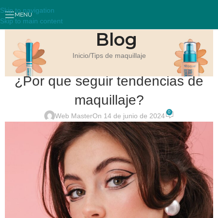
Skip to navigation
MENU
Skip to main content
Blog
Inicio
Tips de maquillaje
TIPS DE MAQUILLAJE
¿Por que seguir tendencias de
maquillaje?
0
Web Master
On 14 de junio de 2024