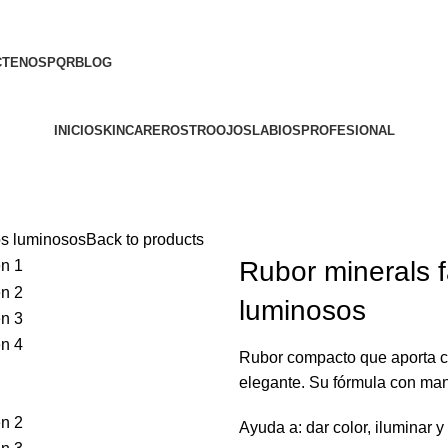
CTENOS
PQR
BLOG
INICIO
SKINCARE
ROSTRO
OJOS
LABIOS
PROFESIONAL
os luminosos
Back to products
Rubor minerals f
luminosos
Rubor compacto que aporta col
elegante. Su fórmula con mant
Ayuda a: dar color, iluminar y 