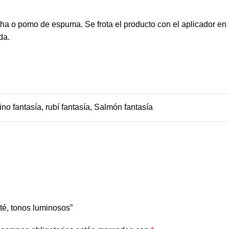
ha o pomo de espuma. Se frota el producto con el aplicador en f
da.
ino fantasía
,
rubí fantasía
,
Salmón fantasía
ité, tonos luminosos”