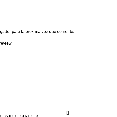
egador para la próxima vez que comente.
review.
al zanahoria con