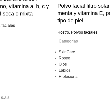
Polvo facial filtro sola
no, vitamina a, b, c y
menta y vitamina E, p
el seca o mixta
tipo de piel
 faciales
Rostro
,
Polvos faciales
Categorias
SkinCare
Rostro
Ojos
Labios
Profesional
S.A.S
.